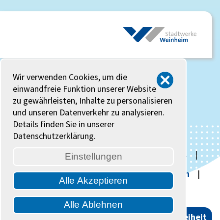
Wir verwenden Cookies, um die
einwandfreie Funktion unserer Website
zu gewährleisten, Inhalte zu personalisieren
und unseren Datenverkehr zu analysieren.
Details finden Sie in unserer
Datenschutzerklärung.
Startseite
|
Kontakt
|
Kundenportal
|
Einstellungen
Verträge kündigen
|
Vertrag widerrufen
|
Alle Akzeptieren
Defekte Straßenbeleuchtung melden
Alle Ablehnen
Cookies verwalten
Datenschutz
|
Impressum
|
Barrierefreiheit