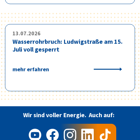
von dem Mietenden zu tragen sind.
Wichtig:
In der Heizkostenabrechnung
müssen die individuellen CO
-Kostenanteile
2
13.07.2026
noch verbrauchsabhängig verteilt werden.
Wasserrohrbruch: Ludwigstraße am 15.
Juli voll gesperrt
mehr erfahren
Wir sind voller Energie.
Auch auf: