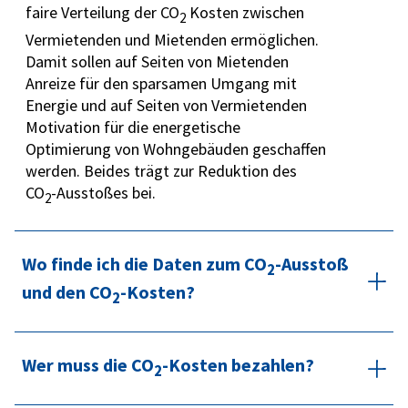
faire Verteilung der CO
Kosten zwischen
2
Vermietenden und Mietenden ermöglichen.
Damit sollen auf Seiten von Mietenden
Anreize für den sparsamen Umgang mit
Energie und auf Seiten von Vermietenden
Motivation für die energetische
Optimierung von Wohngebäuden geschaffen
werden. Beides trägt zur Reduktion des
CO
-Ausstoßes bei.
2
Wo finde ich die Daten zum CO
-Ausstoß
2
und den CO
-Kosten?
2
Die Angaben zum CO
-Ausstoß und zu den
2
Wer muss die CO
-Kosten bezahlen?
CO
-Kosten entnehmen Sie bitte aus
2
2
unserer Abrechnung. Hier finden Sie neben