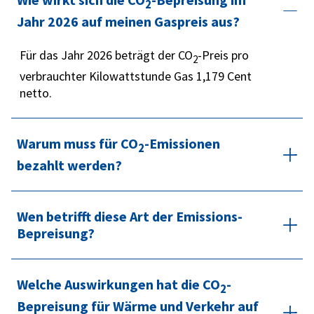
2
Jahr 2026 auf meinen Gaspreis aus?
Für das Jahr 2026 beträgt der CO
-Preis pro
2
verbrauchter Kilowattstunde Gas 1,179 Cent
netto.
Warum muss für CO
-Emissionen
2
bezahlt werden?
Weil CO
-Emissionen wesentlicher Treiber
2
Wen betrifft diese Art der Emissions-
der Klimaerwärmung sind und es für den
Bepreisung?
Erhalt der Lebensqualität auf unserem
Planeten wichtig ist, diesen Ausstoß zu
Die Bepreisung betrifft künftig alle, die
reduzieren. Deutschland hat sich deshalb
Welche Auswirkungen hat die CO
fossile Treib- und Brennstoffe in
-
auf europäischer Ebene zu ehrgeizigen
2
Deutschland kaufen. Für Verbraucherinnen
Klimaschutzzielen verpflichtet. Diese gilt es
Bepreisung für Wärme und Verkehr auf