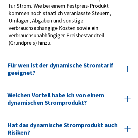
für Strom. Wie bei einem Festpreis-Produkt
kommen noch staatlich veranlasste Steuern,
Umlagen, Abgaben und sonstige
verbrauchsabhängige Kosten sowie ein
verbrauchsunabhängiger Preisbestandteil
(Grundpreis) hinzu.
Für wen ist der dynamische Stromtarif
geeignet?
Haushalte mit intelligentem Messsystem
Welchen Vorteil habe ich von einem
sowie Elektroauto, Batteriespeicher, Betrieb
dynamischen Stromprodukt?
einer Wärmepumpe oder intelligenten
Stromverbrauchern (z. B. programmierbare
Thermostate).
Sie profitieren von sinkenden
Hat das dynamische Stromprodukt auch
Börsenstrompreisen, die direkt an Sie
Risiken?
weitergegeben werden. Ein intelligentes